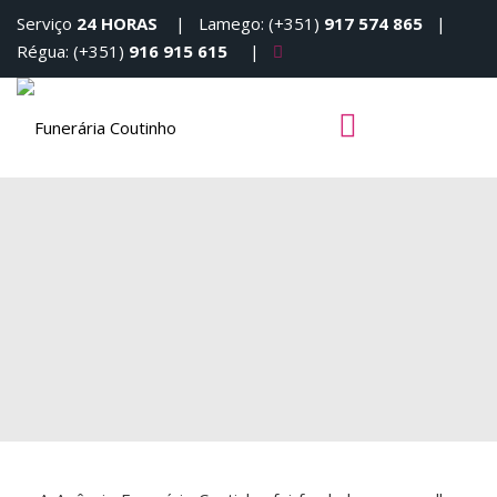
Serviço
24 HORAS
| Lamego: (+351)
917 574 865
|
Régua: (+351)
916 915 615
|